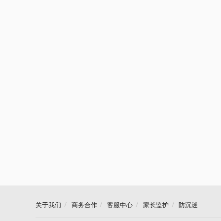
关于我们
商务合作
客服中心
家长监护
防沉迷