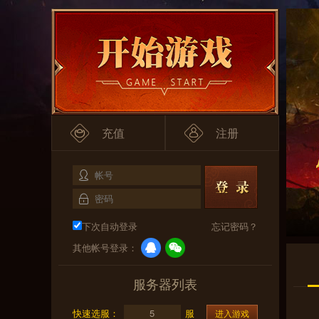
充值
注册
下次自动登录
忘记密码？
其他帐号登录：
服务器列表
快速选服：
服
进入游戏