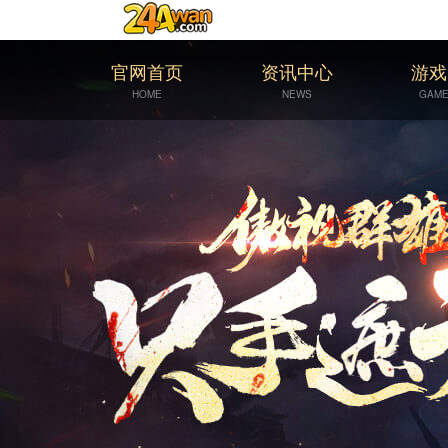
官网首页
资讯中心
游戏
HOME
NEWS
GAME