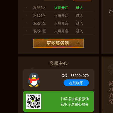
双线5区
火爆开启
进入
[
双线4区
火爆开启
进入
双线3区
火爆开启
进入
双线2区
火爆开启
进入
客服中心
QQ：385294079
在线联系
扫码添加客服微信
获取专属暖心服务