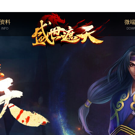
资料
微
 INFO
DOW