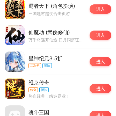
霸者天下 (角色扮演)
进入
三国题材超变合击页游
仙魔劫 (武侠修仙)
进入
万千奇遇开仙途 日月同辉证仙道
星神纪元3.5折
进入
二次元
冒险
维京传奇
进入
传奇
折扣
热血经典，缔造霸业！
魂斗三国
进入