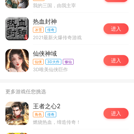
我的三国，由我主宰
热血封神
进入
冰雪
传奇
2021最新火爆传奇游戏
仙侠神域
进入
仙侠
3D大作
修仙
3D唯美仙侠巨作
更多游戏任您挑选
王者之心2
进入
角色
传奇
燃烧热血，缔造传奇！