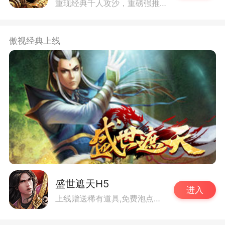
重现经典千人攻沙，重磅强推！
傲视经典上线
盛世遮天H5
进入
上线赠送稀有道具,免费泡点升级