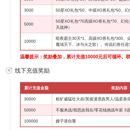
3000
50星XO礼包*50、中级XO兽礼包*50、幻
50星XO礼包*70高级XO兽礼包*70、
5000
天战神）
暗夜霸主30天*1、高级XO兽礼包*300
10000
魔域天下、冰与火之歌）、传说幻兽任选
温馨提示：奖励叠加，累计充值10000元后可循环。
线下充值奖励
累计充值金额
奖励内容
30000
粗犷威猛壮大叔/英俊潇洒真男人/温柔善良
50000
不服来战/我思故我在/零花钱挑战年薪 3选
100000
嫂子请自重