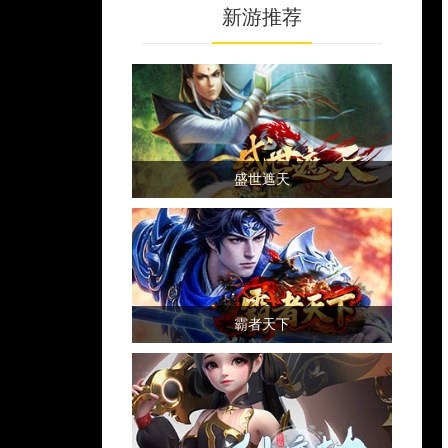
新游推荐
盛世遮天
霸者天下