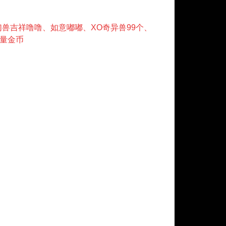
幻兽吉祥噜噜、如意嘟嘟、XO奇异兽99个、
海量金币