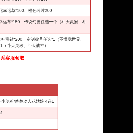
化幸运草*100、橙色碎片200
幻化幸运草*150、传说幻兽任选一个（斗天灵猴、斗
、众神宝钻*200、定制称号任选*1（不懂我世界、
*1（斗天灵猴、斗天战神）
联系客服领取
小萝莉/楚楚动人花姑娘 4选1
1