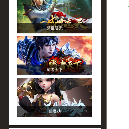
盛世遮天
霸者天下
仙魔劫