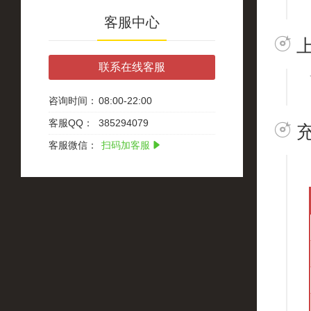
客服中心
联系在线客服
咨询时间：
08:00-22:00
客服QQ：
385294079
客服微信：
扫码加客服