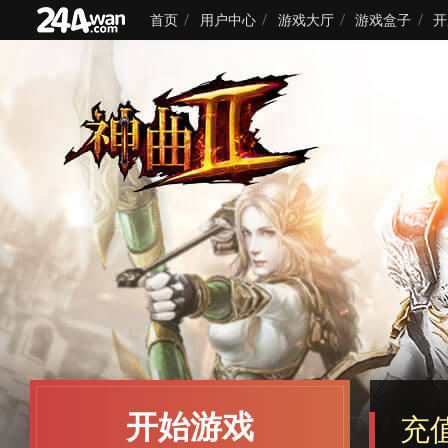
首页
用户中心
游戏大厅
游戏盒子
开
开始游戏
充值